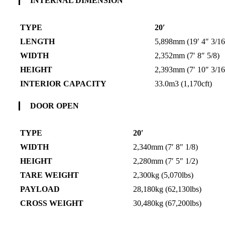
INTERNAL DIMENSION
TYPE
20′
LENGTH
5,898mm (19′ 4″ 3/16
WIDTH
2,352mm (7′ 8″ 5/8)
HEIGHT
2,393mm (7′ 10″ 3/16
INTERIOR CAPACITY
33.0m3 (1,170cft)
DOOR OPEN
TYPE
20′
WIDTH
2,340mm (7′ 8″ 1/8)
HEIGHT
2,280mm (7′ 5″ 1/2)
TARE WEIGHT
2,300kg (5,070lbs)
PAYLOAD
28,180kg (62,130lbs)
CROSS WEIGHT
30,480kg (67,200lbs)