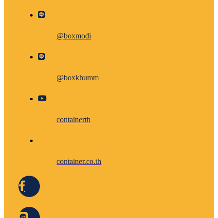
@boxmodi
@boxkhumm
containerth
container.co.th