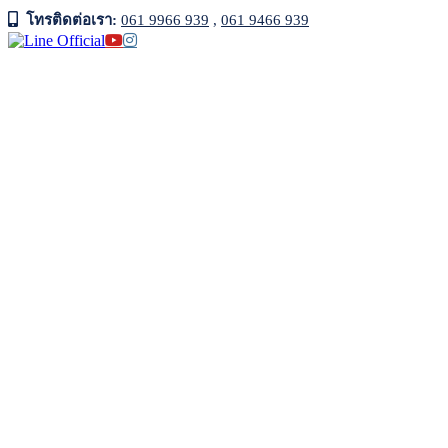
Skip
โทรติดต่อเรา:
061 9966 939
,
061 9466 939
to
Facebook
Line
YouTube
Instagram
content
Official