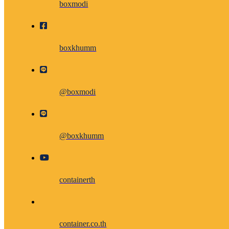
boxmodi
boxkhumm
@boxmodi
@boxkhumm
containerth
container.co.th