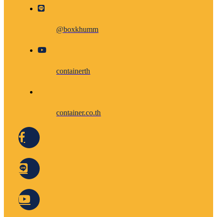
@boxkhumm
containerth
container.co.th