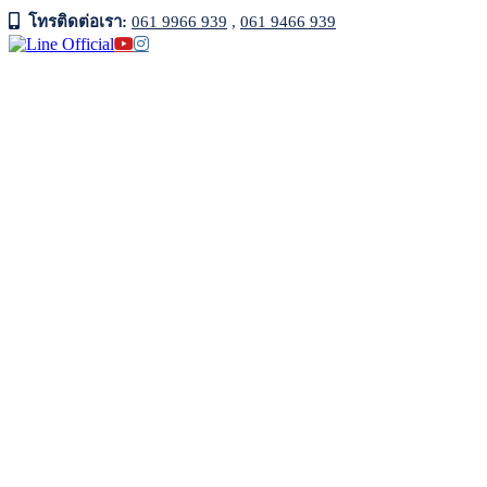
Skip
โทรติดต่อเรา:
061 9966 939
,
061 9466 939
to
Facebook
Line
YouTube
Instagram
content
Official