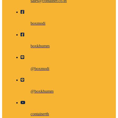
sales@container.co.th
boxmodi
boxkhumm
@boxmodi
@boxkhumm
containerth